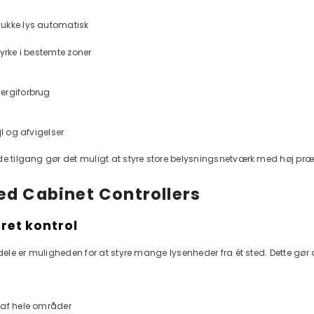
ukke lys automatisk
tyrke i bestemte zoner
ergiforbrug
jl og afvigelser
de tilgang gør det muligt at styre store belysningsnetværk med høj præ
 IOT 4G LTE
ed Cabinet Controllers
eret kontrol
rdele er muligheden for at styre mange lysenheder fra ét sted. Dette gø
 af hele områder