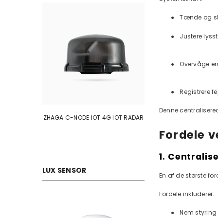
●
Tænde og sl
●
Justere lyss
●
Overvåge en
●
Registrere fe
Denne centralisere
ZHAGA C-NODE IOT 4G IOT RADAR
ZHAGA C-NODE 2
Fordele v
1. Centralis
LUX SENSOR
En af de største fo
Fordele inkluderer:
●
Nem styring