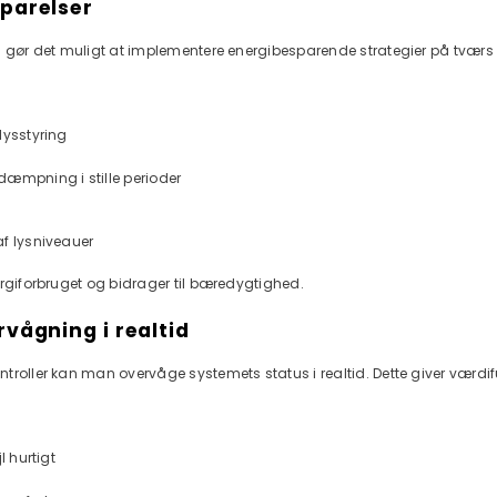
sparelser
s gør det muligt at implementere energibesparende strategier på tværs 
lysstyring
æmpning i stille perioder
f lysniveauer
ergiforbruget og bidrager til bæredygtighed.
rvågning i realtid
roller kan man overvåge systemets status i realtid. Dette giver værdiful
l hurtigt