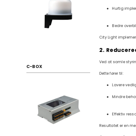
●
Hurtig impl
●
Bedre overbl
City Light implemen
2. Reducere
Ved at samle styri
C-BOX
Dette fører til:
●
Lavere vedl
●
Mindre behov
●
Effektiv res
Resultatet er en me