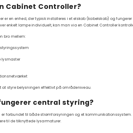
n Cabinet Controller?
r er en enhed, der typisk installeres i et elskab (kabelskab) og fungerer 
 hver enkelt lampe individuelt, kan man via en Cabinet Controller kontrolle
en bro mellem:
 styringssystem
de lysmaster
ionsnetværket
t at styre belysningen effektivt på områdeniveau.
ungerer central styring?
s er forbundet til både strømforsyningen og et kommunikationssystem
e til de tilknyttede lysarmaturer.