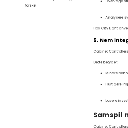
●
Overvåge st
forskel.
●
Analysere s
Hos City Light anve
5. Nem inte
Cabinet Controllers
Dette betyder:
●
Mindre behov
●
Hurtigere i
●
Lavere inves
Samspil 
Cabinet Controller