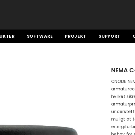
UKTER
SOFTWARE
PROJEKT
SUPPORT
NEMA C
CNODE NEMA
armaturcon
hvilket sik
armaturpr
understøtte
muligt at 
energiforb
behov for 