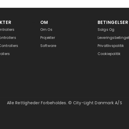
KTER
OM
BETINGELSER
ss
ss
trollers
Om Os
Salgs Og
ntrollers
Projekter
Leveringsbetinge
ontrollers
Software
Privatlivspolitik
ollers
Cookiepolitik
Alle Rettigheder Forbeholdes. © City-Light Danmark A/S