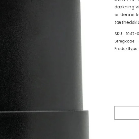
dækning v
er denne k
tæthedsklas
SKU:
1047-0
Stregkode:
Produkttype: