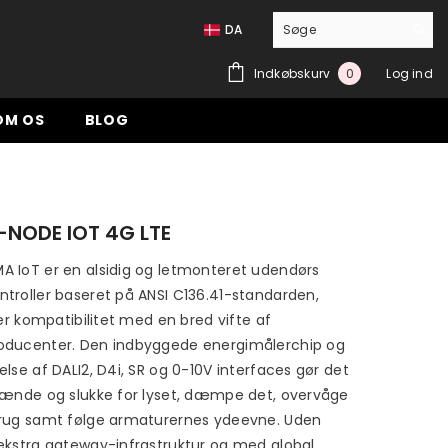
DA
0
Indkøbskurv
Log ind
0
genstande
OM OS
BLOG
-NODE IOT 4G LTE
 IoT er en alsidig og letmonteret udendørs
troller baseret på ANSI C136.41-standarden,
rer kompatibilitet med en bred vifte af
oducenter. Den indbyggede energimålerchip og
lse af DALI2, D4i, SR og 0-10V interfaces gør det
tænde og slukke for lyset, dæmpe det, overvåge
rug samt følge armaturernes ydeevne. Uden
ekstra gateway-infrastruktur og med global