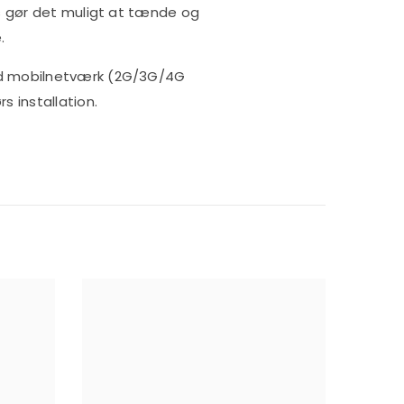
s gør det muligt at tænde og
.
rd mobilnetværk (2G/3G/4G
 installation.