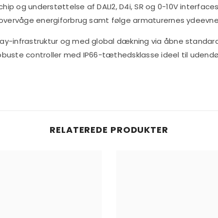
ip og understøttelse af DALI2, D4i, SR og 0-10V interface
, overvåge energiforbrug samt følge armaturernes ydeevne
ay-infrastruktur og med global dækning via åbne standa
buste controller med IP66-tæthedsklasse ideel til udendørs
RELATEREDE PRODUKTER