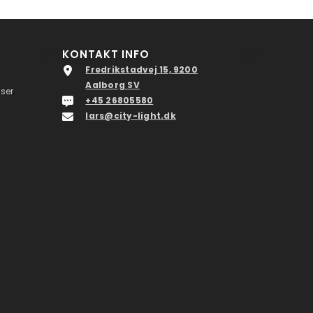
KONTAKT INFO
ss
ssss
Fredrikstadvej 15, 9200
Aalborg SV
lser
+45 26805580
lars@city-light.dk