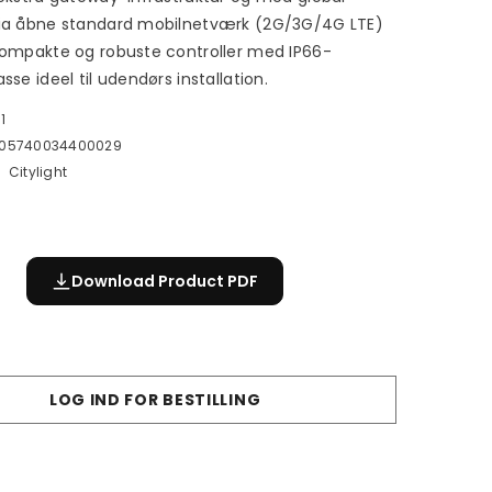
ia åbne standard mobilnetværk (2G/3G/4G LTE)
ompakte og robuste controller med IP66-
se ideel til udendørs installation.
1
05740034400029
Citylight
Download Product PDF
LOG IND FOR BESTILLING