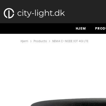
GÅ TIL INDHOLD
HJEM
PROD
Hjem
Products
NEMA C-NODE IOT 4G LTE