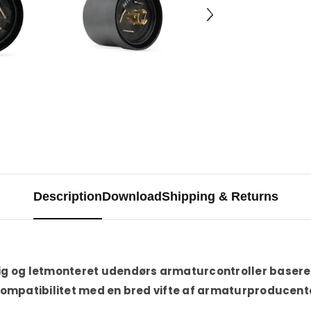
Description
Download
Shipping & Returns
ig og letmonteret udendørs armaturcontroller basere
 kompatibilitet med en bred vifte af armaturproducent