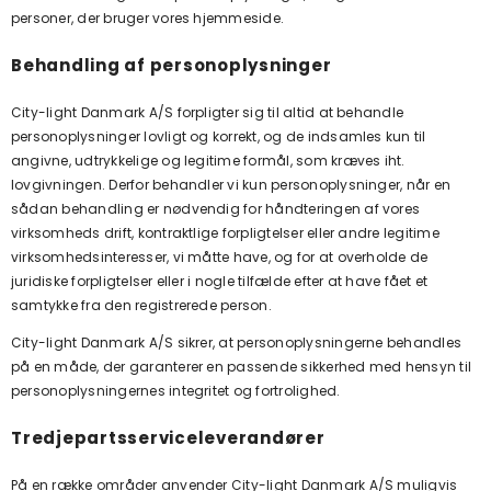
personer, der bruger vores hjemmeside.
Behandling af personoplysninger
City-light Danmark A/S forpligter sig til altid at behandle
personoplysninger lovligt og korrekt, og de indsamles kun til
angivne, udtrykkelige og legitime formål, som kræves iht.
lovgivningen. Derfor behandler vi kun personoplysninger, når en
sådan behandling er nødvendig for håndteringen af vores
virksomheds drift, kontraktlige forpligtelser eller andre legitime
virksomhedsinteresser, vi måtte have, og for at overholde de
juridiske forpligtelser eller i nogle tilfælde efter at have fået et
samtykke fra den registrerede person.
City-light Danmark A/S sikrer, at personoplysningerne behandles
på en måde, der garanterer en passende sikkerhed med hensyn til
personoplysningernes integritet og fortrolighed.
Tredjepartsserviceleverandører
På en række områder anvender
City-light Danmark A/S muligvis