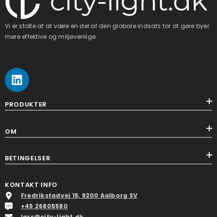
Vi er stolte af at være en del af den globale indsats for at gøre byer
mere effektive og miljøvenlige.
ss
PRODUKTER
ss
OM
ss
BETINGELSER
ss
KONTAKT INFO
Fredrikstadvej 15, 9200 Aalborg SV
+45 26805580
lars@city-light.dk