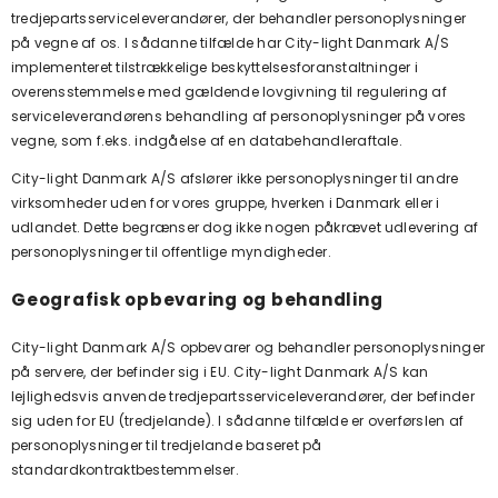
tredjepartsserviceleverandører, der behandler personoplysninger
på vegne af os. I sådanne tilfælde har
City-light Danmark A/S
implementeret tilstrækkelige beskyttelsesforanstaltninger i
overensstemmelse med gældende lovgivning til regulering af
serviceleverandørens behandling af personoplysninger på vores
vegne, som f.eks. indgåelse af en databehandleraftale.
City-light Danmark A/S afslører ikke personoplysninger til andre
virksomheder uden for vores gruppe, hverken i Danmark eller i
udlandet. Dette begrænser dog ikke nogen påkrævet udlevering af
personoplysninger til offentlige myndigheder.
Geografisk opbevaring og behandling
City-light Danmark A/S opbevarer og behandler personoplysninger
på servere, der befinder sig i EU.
City-light Danmark A/S kan
lejlighedsvis anvende tredjepartsserviceleverandører, der befinder
sig uden for EU (tredjelande). I sådanne tilfælde er overførslen af
personoplysninger til tredjelande baseret på
standardkontraktbestemmelser.