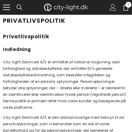
GÅ TIL INDHOLD
0
0
gen
PRIVATLIVSPOLITIK
Privatlivspolitik
Indledning
City-light Danmark A/S er omfattet af national lovgivning vedr.
fortrolighed og databeskyttelse, der omfatter EU's generelle
databeskyttelsesforordning, som beskytter integriteten og
fortroligheden af en persons oplysninger. Personoplysninger
betyder alle oplysninger, der – direkte eller indirekte – er relateret til
en identificeret eller identificerbar fysisk person (registreret person).
Denne politik er primært rettet mod vores kunder og besøgende på
vores platforme.
City-light Danmark A/S er den dataansvarlige med hensyn til de
personoplysninger, som vi behandler som en del af vores
kundeforhold og for de personoplysninger, der genereres af