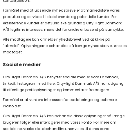
kontaktperson).
Formålet med at udsende nyhedsbreve er at markedsføre vores
produkter og services til eksisterende og potentielle kunder. For
eksisterende kunder er det juridiske grundlag
City-light Danmark
A/S legitime interesse, mens det for andre er baseret på samtykke.
Alle modtagere kan afmelde nyhedsbrevet ved at klikke på
“afmeld”. Oplysningerne behandles så længe nyhedsbrevet ønskes
modtaget.
Sociale medier
City-light Danmark A/S benytter sociale medier som Facebook,
LinkedI, Instagram med flere.
City-light Danmark A/S har adgang
til offentlige profiloplysninger og kommentarer fra brugere.
Formålet er at vurdere interessen for opdateringer og optimere
indholdet.
City-light Danmark A/S kan behandle disse oplysninger så længe
brugeren følger eller interagerer med vores konto. For mere om
sociale netværks databehandling, henvises til deres egne