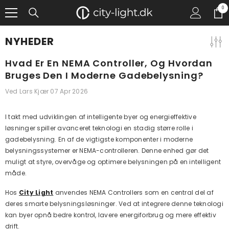
GÅ TIL INDHOLD
0
0
gen
NYHEDER
Hvad Er En NEMA Controller, Og Hvordan
Bruges Den I Moderne Gadebelysning?
Ved
Lars Kjær
07 Apr 2026
I takt med udviklingen af intelligente byer og energieffektive
løsninger spiller avanceret teknologi en stadig større rolle i
gadebelysning. En af de vigtigste komponenter i moderne
belysningssystemer er NEMA-controlleren. Denne enhed gør det
muligt at styre, overvåge og optimere belysningen på en intelligent
måde.
Hos
City Light
anvendes NEMA Controllers som en central del af
deres smarte belysningsløsninger. Ved at integrere denne teknologi
kan byer opnå bedre kontrol, lavere energiforbrug og mere effektiv
drift.