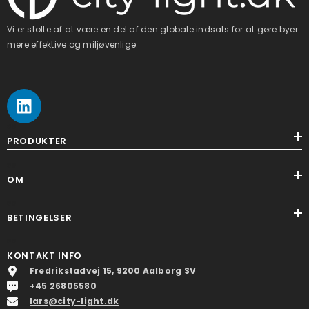
Vi er stolte af at være en del af den globale indsats for at gøre byer
mere effektive og miljøvenlige.
ss
PRODUKTER
ss
OM
ss
BETINGELSER
ss
KONTAKT INFO
Fredrikstadvej 15, 9200 Aalborg SV
+45 26805580
lars@city-light.dk