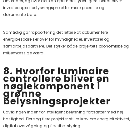
anvendes, og hvor der kan optimeres yderligere. Derfor bliver
investeringer i belysningsprojekter mere præcise og
dokumenterbare.
Samtidig gør rapportering det lettere at dokumentere
energibesparelser over for myndigheder, investorer og
samarbejdspartnere. Det styrker både projektets økonomiske og
miljømæssige værdi.
8. Hvorfor luminaire
controllere bliver en
nøglekomponent i
grønne
belysningsprojekter
Udviklingen inden for intelligent belysning fortsætter med høj
hastighed. Flere og flere projekter stiller krav om energieffektivitet,
digital overvågning og fleksibel styring.