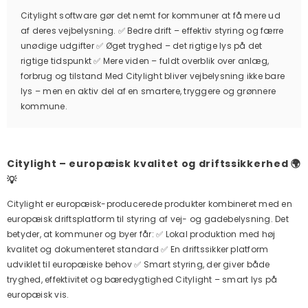
Citylight software gør det nemt for kommuner at få mere ud
af deres vejbelysning. ✅ Bedre drift – effektiv styring og færre
unødige udgifter ✅ Øget tryghed – det rigtige lys på det
rigtige tidspunkt ✅ Mere viden – fuldt overblik over anlæg,
forbrug og tilstand Med Citylight bliver vejbelysning ikke bare
lys – men en aktiv del af en smartere, tryggere og grønnere
kommune.
Citylight – europæisk kvalitet og driftssikkerhed 🌍
💡
Citylight er europæisk-producerede produkter kombineret med en
europæisk driftsplatform til styring af vej- og gadebelysning. Det
betyder, at kommuner og byer får: ✅ Lokal produktion med høj
kvalitet og dokumenteret standard ✅ En driftssikker platform
udviklet til europæiske behov ✅ Smart styring, der giver både
tryghed, effektivitet og bæredygtighed Citylight – smart lys på
europæisk vis.