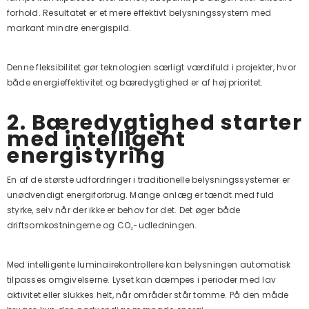
forhold. Resultatet er et mere effektivt belysningssystem med
markant mindre energispild.
Denne fleksibilitet gør teknologien særligt værdifuld i projekter, hvor
både energieffektivitet og bæredygtighed er af høj prioritet.
2. Bæredygtighed starter
med intelligent
energistyring
En af de største udfordringer i traditionelle belysningssystemer er
unødvendigt energiforbrug. Mange anlæg er tændt med fuld
styrke, selv når der ikke er behov for det. Det øger både
driftsomkostningerne og CO₂-udledningen.
Med intelligente luminairekontrollere kan belysningen automatisk
tilpasses omgivelserne. Lyset kan dæmpes i perioder med lav
aktivitet eller slukkes helt, når områder står tomme. På den måde