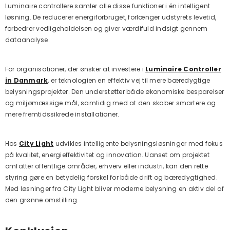
Luminaire controllere samler alle disse funktioner i én intelligent
løsning. De reducerer energiforbruget, forlænger udstyrets levetid,
forbedrer vedligeholdelsen og giver værdifuld indsigt gennem
dataanalyse.
For organisationer, der ønsker at investere i
Luminaire Controller
in Danmark
, er teknologien en effektiv vej til mere bæredygtige
belysningsprojekter. Den understøtter både økonomiske besparelser
og miljømæssige mål, samtidig med at den skaber smartere og
mere fremtidssikrede installationer.
Hos
City Light
udvikles intelligente belysningsløsninger med fokus
på kvalitet, energieffektivitet og innovation. Uanset om projektet
omfatter offentlige områder, erhverv eller industri, kan den rette
styring gøre en betydelig forskel for både drift og bæredygtighed.
Med løsninger fra City Light bliver moderne belysning en aktiv del af
den grønne omstilling.