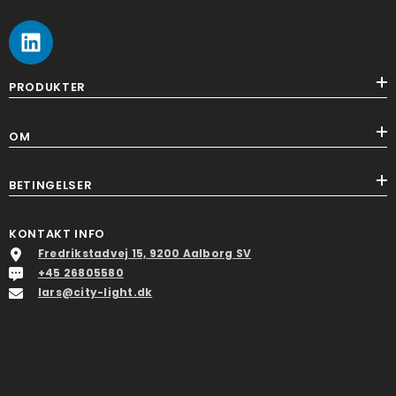
ss
PRODUKTER
ss
OM
ss
BETINGELSER
ss
KONTAKT INFO
Fredrikstadvej 15, 9200 Aalborg SV
+45 26805580
lars@city-light.dk
ssss