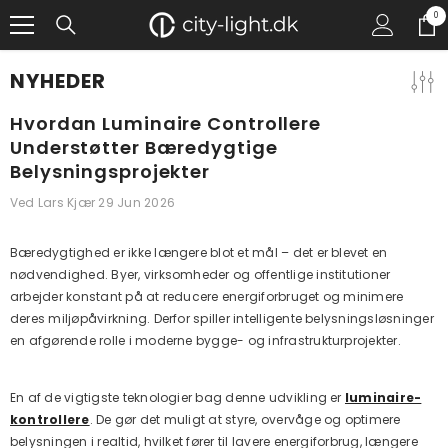
GÅ TIL INDHOLD
0
0
gen
NYHEDER
Hvordan Luminaire Controllere
Understøtter Bæredygtige
Belysningsprojekter
Ved
Lars Kjær
29 Jun 2026
Bæredygtighed er ikke længere blot et mål – det er blevet en
nødvendighed. Byer, virksomheder og offentlige institutioner
arbejder konstant på at reducere energiforbruget og minimere
deres miljøpåvirkning. Derfor spiller intelligente belysningsløsninger
en afgørende rolle i moderne bygge- og infrastrukturprojekter.
En af de vigtigste teknologier bag denne udvikling er
luminaire-
kontrollere
. De gør det muligt at styre, overvåge og optimere
belysningen i realtid, hvilket fører til lavere energiforbrug, længere