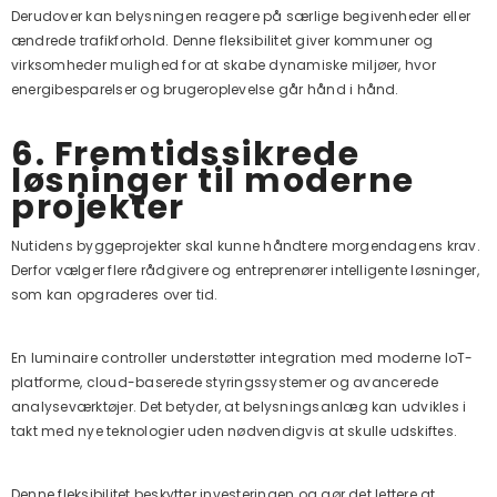
Derudover kan belysningen reagere på særlige begivenheder eller
ændrede trafikforhold. Denne fleksibilitet giver kommuner og
virksomheder mulighed for at skabe dynamiske miljøer, hvor
energibesparelser og brugeroplevelse går hånd i hånd.
6. Fremtidssikrede
løsninger til moderne
projekter
Nutidens byggeprojekter skal kunne håndtere morgendagens krav.
Derfor vælger flere rådgivere og entreprenører intelligente løsninger,
som kan opgraderes over tid.
En luminaire controller understøtter integration med moderne IoT-
platforme, cloud-baserede styringssystemer og avancerede
analyseværktøjer. Det betyder, at belysningsanlæg kan udvikles i
takt med nye teknologier uden nødvendigvis at skulle udskiftes.
Denne fleksibilitet beskytter investeringen og gør det lettere at