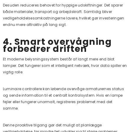
Desuden reduceres behovet for hyppige udskiftninger. Det sparer
både materialer, transport og arbejdskraft. Samtidig bliver
vedligeholdelsesomkostningerne lavere, hvilket gør investeringen
endnu mere attraktiv på lang sigt.
4. Smart overvågning
forbedrer driften
Et moderne belysningssystem består af langt mere end blot
lamper. Det fungerer som et intelligent netværk, hvor data spiller en
vigtig rolle.
Luminaire controllere kan løbende overvåge armaturernes status
og sende information til et centralt kontrolsystem. Hvis en lampe
fejler eller fungerer unormalt, registreres problemet med det
samme.
Denne proaktive tilgang gør det muligt at planlægge
vedligeholdelse, før mindre fejl udvikler sig til større problemer.