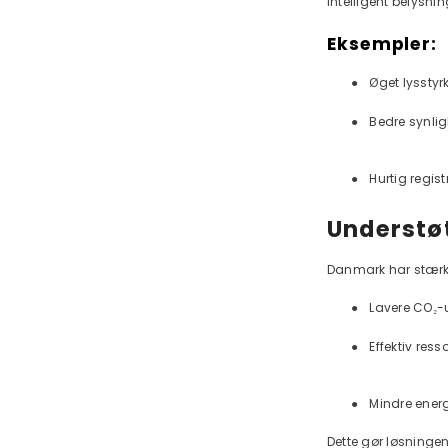
Intelligent belysni
Eksempler:
●
Øget lysstyrk
●
Bedre synlig
●
Hurtig regist
Understø
Danmark har stærkt 
●
Lavere CO₂-
●
Effektiv res
●
Mindre energ
Dette gør løsninge