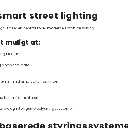
smart street lighting
ngs
) spiller en central rolle i moderne smart belysning.
t muligt at:
ng i realtid
 analysere data
ystemer med smart city-løsninger
e hele infrastrukturen
ksible og intelligente belysningssystemer.
baserede styringssystem