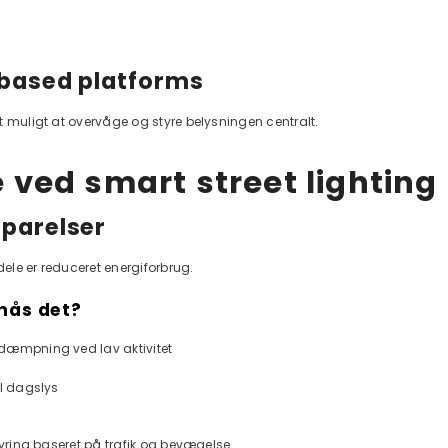
-based platforms
t muligt at overvåge og styre belysningen centralt.
 ved smart street lighting
parelser
dele er reduceret energiforbrug.
nås det?
dæmpning ved lav aktivitet
il dagslys
styring baseret på trafik og bevægelse