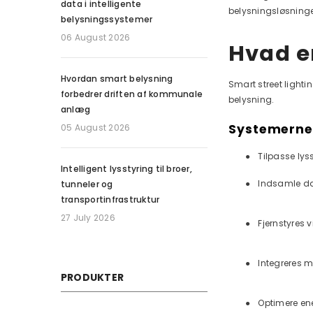
data i intelligente
belysningsløsninge
belysningssystemer
06 August 2026
Hvad er
Hvordan smart belysning
Smart street light
forbedrer driften af kommunale
belysning.
anlæg
Systemerne 
05 August 2026
●
Tilpasse lys
Intelligent lysstyring til broer,
●
Indsamle dat
tunneler og
transportinfrastruktur
27 July 2026
●
Fjernstyres 
●
Integreres m
PRODUKTER
●
Optimere en