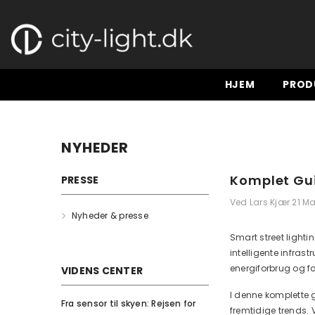
GÅ TIL INDHOLD
HJEM
PROD
NYHEDER
Komplet Gui
PRESSE
Ved
Lars Kjær
21 M
Nyheder & presse
Smart street lighti
intelligente infra
energiforbrug og fo
VIDENS CENTER
I denne komplette g
Fra sensor til skyen: Rejsen for
fremtidige trends.