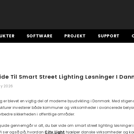
UKTER
SOFTWARE
PROJEKT
SUPPORT
de Til Smart Street Lighting Løsninger I Da
ay 2026
ng er blevet en vigtig del af moderne byudvikling i Danmark. Med stigen
strukturer investerer både kommuner og virksomheder i avancerede belysn
rbedre sikkerheden i offentlige områder.
uide gennemgår vi alt, du bør vide om smart street lighting løsninger i
 Vi ser også på, hvordan
City Light
hjælper danske virksomheder og k