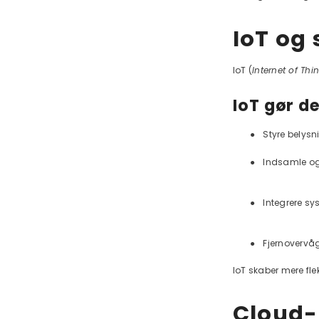
IoT og 
IoT (
Internet of Thi
IoT gør de
●
Styre belysni
●
Indsamle og
●
Integrere s
●
Fjernovervåg
IoT skaber mere fle
Cloud-