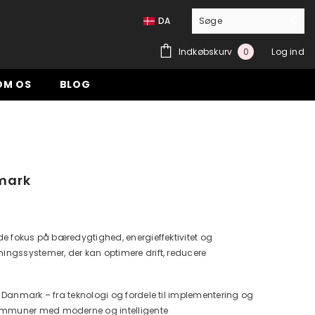
DA
0
Indkøbskurv
Log ind
0
genstande
OM OS
BLOG
nmark
de fokus på bæredygtighed, energieffektivitet og
ingssystemer, der kan optimere drift, reducere
 Danmark – fra teknologi og fordele til implementering og
ommuner med moderne og intelligente