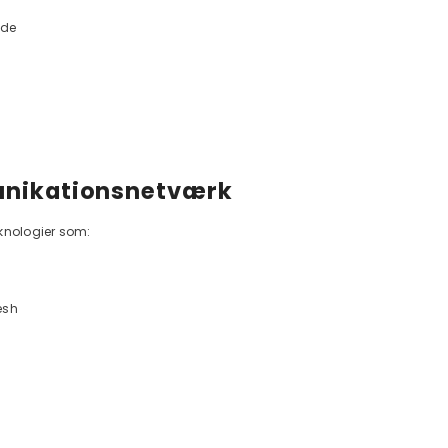
gde
nikationsnetværk
knologier som:
esh