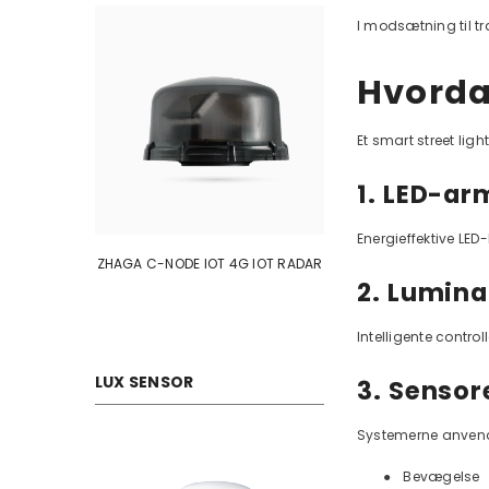
I modsætning til t
Hvorda
Et smart street lig
1. LED-ar
Energieffektive LED
ZHAGA C-NODE IOT 4G IOT RADAR
ZHAGA C-NODE 2
2. Lumina
Intelligente control
LUX SENSOR
3. Sensor
Systemerne anvender
●
Bevægelse