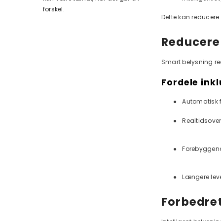
forskel.
Dette kan reducere
Reducere
Smart belysning re
Fordele inkl
●
Automatisk f
●
Realtidsove
●
Forebyggend
●
Længere lev
Forbedre