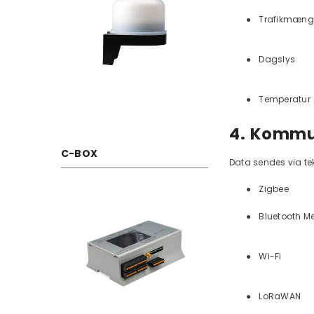
●
Trafikmæn
●
Dagslys
●
Temperatur
4. Kommu
C-BOX
Data sendes via te
●
Zigbee
●
Bluetooth M
●
Wi-Fi
●
LoRaWAN