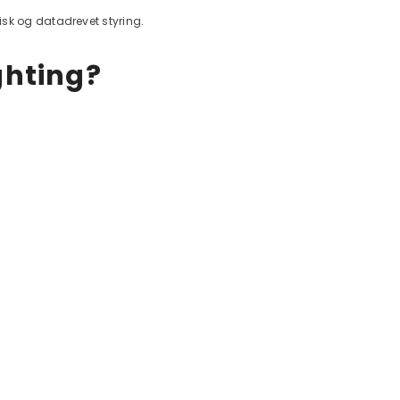
isk og datadrevet styring.
ghting?