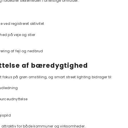
ng forbedrer sikkerheden i offentlige områder.
e ved registreret aktivitet
hed på veje og stier
rering af fejl og nedbrud
ttelse af bæredygtighed
fokus på grøn omstilling, og smart street lighting bidrager til:
udledning
sourceudnyttelse
ispild
n attraktiv for både kommuner og virksomheder.