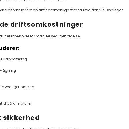
 energiforbruget markant sammenlignet med traditionelle løsninger.
de driftsomkostninger
ducerer behovet for manuel vedligeholdelse.
uderer:
ejlrapportering
rvågning
e vedligeholdelse
etid på armaturer
t sikkerhed