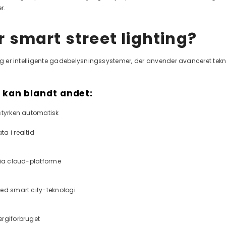
r.
 smart street lighting?
ing er intelligente gadebelysningssystemer, der anvender avanceret tekn
kan blandt andet:
styrken automatisk
a i realtid
via cloud-platforme
ed smart city-teknologi
ergiforbruget