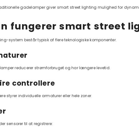
raditionelle gadelamper giver smart street lighting mulighed for dynam
n fungerer smart street li
hting-system består typisk af flere teknologiske komponenter.
maturer
-lamper reducerer strømforbruget og har længere levetid.
 IOT 4G LTE
ire controllere
lere styrer individuelle armaturer eller hele zoner.
er
 sensorer til at registrere: