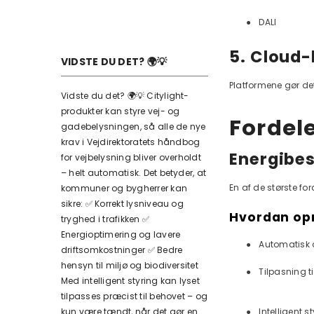
●
DALI
5. Cloud
VIDSTE DU DET? 🌍💡
Platformene gør de
Vidste du det? 🌍💡 Citylight-
produkter kan styre vej- og
Fordele
gadebelysningen, så alle de nye
krav i Vejdirektoratets håndbog
Energibes
for vejbelysning bliver overholdt
– helt automatisk. Det betyder, at
En af de største for
kommuner og bygherrer kan
sikre: ✅ Korrekt lysniveau og
Hvordan op
tryghed i trafikken ✅
Energioptimering og lavere
●
Automatisk 
driftsomkostninger ✅ Bedre
hensyn til miljø og biodiversitet
●
Tilpasning t
Med intelligent styring kan lyset
tilpasses præcist til behovet – og
●
Intelligent 
kun være tændt, når det gør en