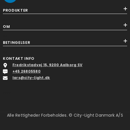
ss
PRODUKTER
ss
OM
ss
BETINGELSER
ss
KONTAKT INFO
Fredrikstadvej 15, 9200 Aalborg SV
+45 26805580
lars@city-light.dk
ssss
Alle Rettigheder Forbeholdes. © City-Light Danmark A/S