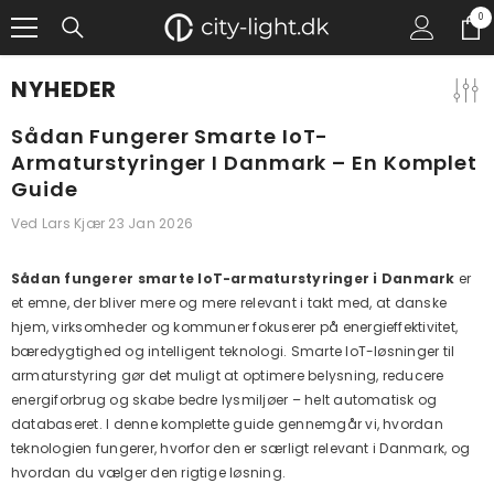
GÅ TIL INDHOLD
0
0
gen
NYHEDER
Sådan Fungerer Smarte IoT-
Armaturstyringer I Danmark – En Komplet
Guide
Ved
Lars Kjær
23 Jan 2026
Sådan fungerer smarte IoT-armaturstyringer i Danmark
er
et emne, der bliver mere og mere relevant i takt med, at danske
hjem, virksomheder og kommuner fokuserer på energieffektivitet,
bæredygtighed og intelligent teknologi. Smarte IoT-løsninger til
armaturstyring gør det muligt at optimere belysning, reducere
energiforbrug og skabe bedre lysmiljøer – helt automatisk og
databaseret. I denne komplette guide gennemgår vi, hvordan
teknologien fungerer, hvorfor den er særligt relevant i Danmark, og
hvordan du vælger den rigtige løsning.