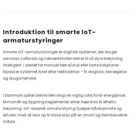
Introduktion til smarte IoT-
armaturstyringer
Smarte IoT-armaturstyringer er digitale systemer, der bruger
sensorer, software og netværksforbindelser til at styre belysning
intelligent. I stedet for manuel tænd/sluk eller faste tidsplaner
tilpasser systemet lyset efter reelle behov – fx dagslys, bevægelse
og brugsmønstre.
I Danmark spiller denne teknologi en vigtig rolle, fordi energipriser,
klimamål og bygningsreglementer stiller høje krav til effektiv
belysning. IoT-baseret armaturstyring hjælper både private og
erhverv med at leve op til disse krav på en smart og fremtidssikret
måde.