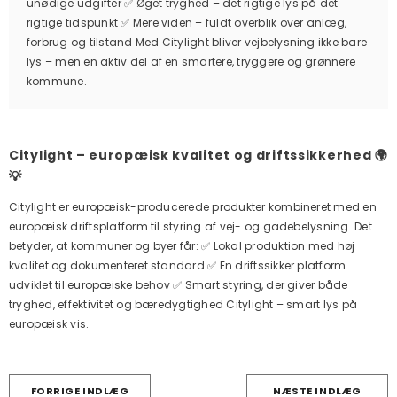
unødige udgifter ✅ Øget tryghed – det rigtige lys på det
rigtige tidspunkt ✅ Mere viden – fuldt overblik over anlæg,
forbrug og tilstand Med Citylight bliver vejbelysning ikke bare
lys – men en aktiv del af en smartere, tryggere og grønnere
kommune.
Citylight – europæisk kvalitet og driftssikkerhed 🌍
💡
Citylight er europæisk-producerede produkter kombineret med en
europæisk driftsplatform til styring af vej- og gadebelysning. Det
betyder, at kommuner og byer får: ✅ Lokal produktion med høj
kvalitet og dokumenteret standard ✅ En driftssikker platform
udviklet til europæiske behov ✅ Smart styring, der giver både
tryghed, effektivitet og bæredygtighed Citylight – smart lys på
europæisk vis.
FORRIGE INDLÆG
NÆSTE INDLÆG