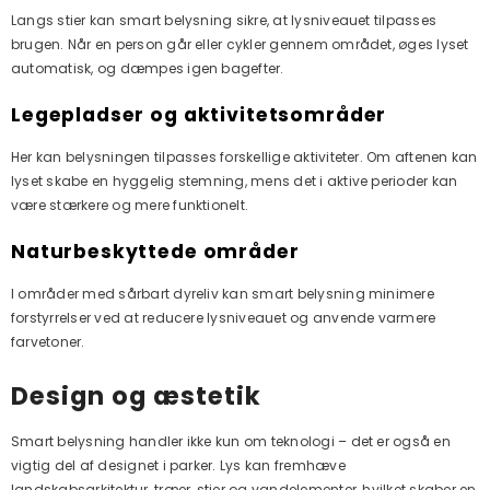
Langs stier kan smart belysning sikre, at lysniveauet tilpasses
brugen. Når en person går eller cykler gennem området, øges lyset
automatisk, og dæmpes igen bagefter.
Legepladser og aktivitetsområder
Her kan belysningen tilpasses forskellige aktiviteter. Om aftenen kan
lyset skabe en hyggelig stemning, mens det i aktive perioder kan
være stærkere og mere funktionelt.
Naturbeskyttede områder
I områder med sårbart dyreliv kan smart belysning minimere
forstyrrelser ved at reducere lysniveauet og anvende varmere
farvetoner.
Design og æstetik
Smart belysning handler ikke kun om teknologi – det er også en
vigtig del af designet i parker. Lys kan fremhæve
landskabsarkitektur, træer, stier og vandelementer, hvilket skaber en