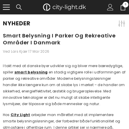
GÅ TIL INDHOLD
0
0
gen
NYHEDER
Smart Belysning I Parker Og Rekreative
Områder I Danmark
Ved
Lars Kjær
17 Mar 2026
I takt med at danske byer udvikler sig og bliver mere bæredygtige,
spiller
smart belysning
en stadig vigtigere rolle i udformningen af
parker og rekreative områder. Moderne belysningsløsninger
handler ikke længere kun om at skabe lys i mørket – de handler om
sikkerhed, energieffektivitet, æstetik og brugeroplevelse. Med
innovative teknologier er det nu muligt at skabe intelligente
lysmiljøer, der tilpasser sig både mennesker og natur.
Hos
City Light
arbejder man målrettet med at implementere
smarte belysningsløsninger, der forbedrer både funktionalitet og
atmosfære i offentlige rum. I denne artikel ser vi nærmere på,