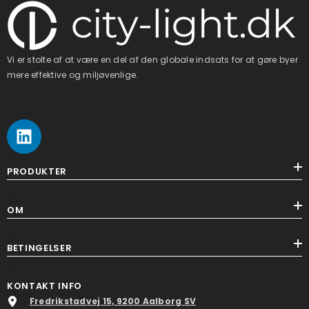
Vi er stolte af at være en del af den globale indsats for at gøre byer
mere effektive og miljøvenlige.
ss
PRODUKTER
ss
OM
ss
BETINGELSER
ss
KONTAKT INFO
Fredrikstadvej 15, 9200 Aalborg SV