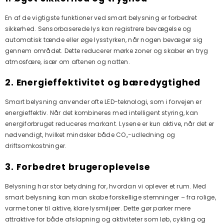
En af de vigtigste funktioner ved smart belysning er forbedret
sikkerhed. Sensorbaserede lys kan registrere bevægelse og
automatisk tænde eller øge lysstyrken, når nogen bevæger sig
gennem området. Dette reducerer mørke zoner og skaber en tryg
atmosfære, især om aftenen og natten.
2. Energieffektivitet og bæredygtighed
Smart belysning anvender ofte LED-teknologi, som i forvejen er
energieffektiv. Når det kombineres med intelligent styring, kan
energiforbruget reduceres markant. Lysene er kun aktive, når det er
nødvendigt, hvilket mindsker både CO₂-udledning og
driftsomkostninger.
3. Forbedret brugeroplevelse
Belysning har stor betydning for, hvordan vi oplever et rum. Med
smart belysning kan man skabe forskellige stemninger – fra rolige,
varme toner til aktive, klare lysmiljøer. Dette gør parker mere
attraktive for både afslapning og aktiviteter som løb, cykling og