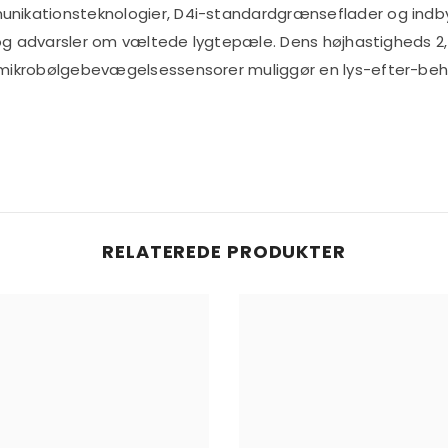
ikationsteknologier, D4i-standardgrænseflader og indby
g og advarsler om væltede lygtepæle. Dens højhastigheds 
krobølgebevægelsessensorer muliggør en lys-efter-behov-
RELATEREDE PRODUKTER