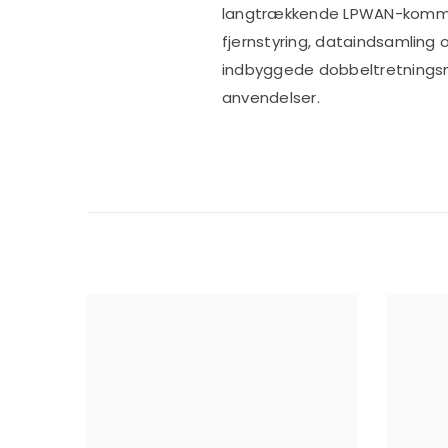
langtrækkende LPWAN-kommun
fjernstyring, dataindsamlin
indbyggede dobbeltretningsmi
anvendelser.