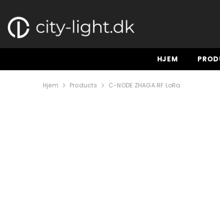
GÅ TIL INDHOLD
HJEM
PROD
Hjem
Products
C-NODE ZHAGA RF LoRa