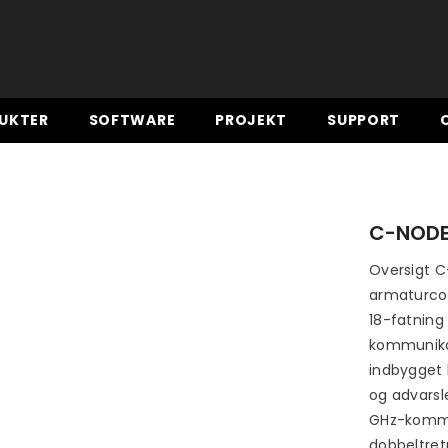
UKTER
SOFTWARE
PROJEKT
SUPPORT
C-NODE
Oversigt C
armaturcon
18-fatnin
kommunika
indbygget 
og advarsl
GHz-kommu
dobbeltre