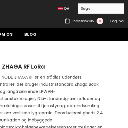
DA
0
Indkøbskurv
Log ind
0
genstande
OM OS
BLOG
 ZHAGA RF LoRa
-NODE ZHAGA RF er en trådløs udendørs
troller, der bruger industristandard Zhaga Book
g og langtrækkende LPWAN-
tionsteknologier, D4i-standardgrænseflader og
hældningssensor til fjernstyring, dataindsamling
er om væltede lygtepæle. Dens højhastigheds 2,4
nikation og indbyggede
tningsmikrobølgebevægelsessensorer muliggør en