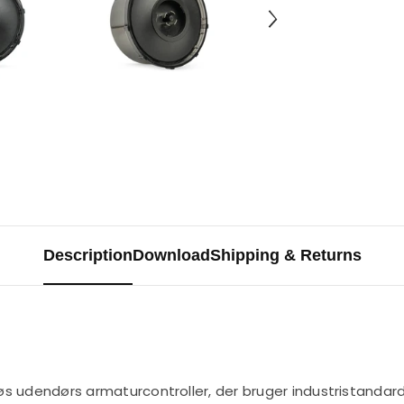
Description
Download
Shipping & Returns
s udendørs armaturcontroller, der bruger industristandar