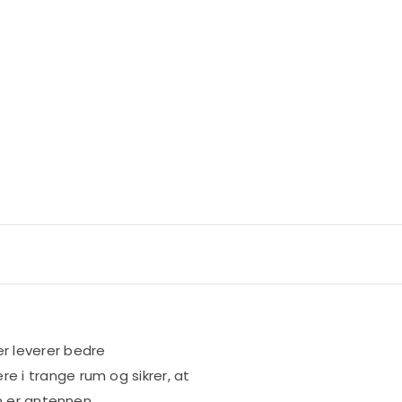
er leverer bedre
e i trange rum og sikrer, at
en er antennen