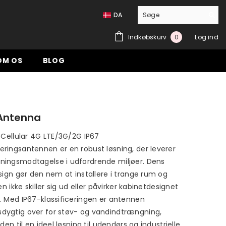
DA
0
Indkøbskurv
Log ind
0
genstande
OM OS
BLOG
 Antenna
e Cellular 4G LTE/3G/2G IP67
ringsantennen er en robust løsning, der leverer
ingsmodtagelse i udfordrende miljøer. Dens
esign gør den nem at installere i trange rum og
den ikke skiller sig ud eller påvirker kabinetdesignet
. Med IP67-klassificeringen er antennen
ygtig over for støv- og vandindtrængning,
 den til en ideel løsning til udendørs og industrielle