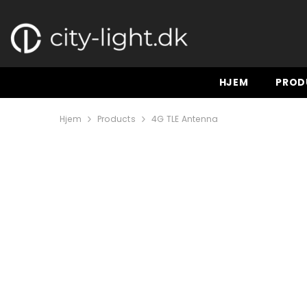
GÅ TIL INDHOLD
HJEM
PROD
Hjem
Products
4G TLE Antenna