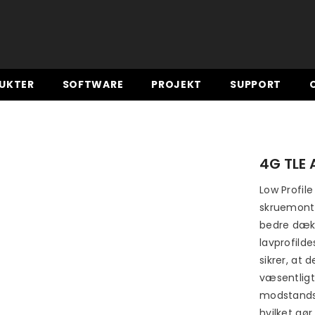
UKTER
SOFTWARE
PROJEKT
SUPPORT
4G TLE
Low Profil
skruemonte
bedre dækn
lavprofild
sikrer, at 
væsentligt
modstandsd
hvilket gør