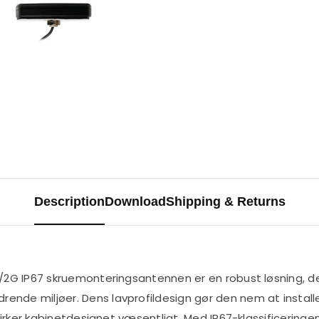
Description
Download
Shipping & Returns
G/2G IP67 skruemonteringsantennen er en robust løsning, d
nde miljøer. Dens lavprofildesign gør den nem at installer
påvirker kabinetdesignet væsentligt. Med IP67-klassificering