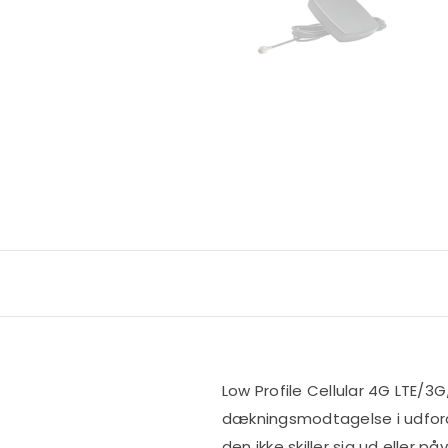
Low Profile Cellular 4G LTE/3
dækningsmodtagelse i udfordre
den ikke skiller sig ud eller 