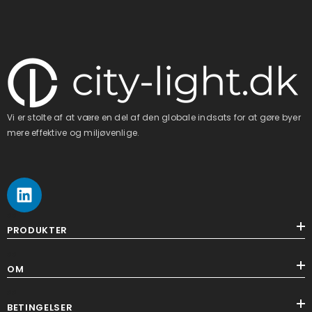
Vi er stolte af at være en del af den globale indsats for at gøre byer
mere effektive og miljøvenlige.
ss
PRODUKTER
ss
OM
ss
BETINGELSER