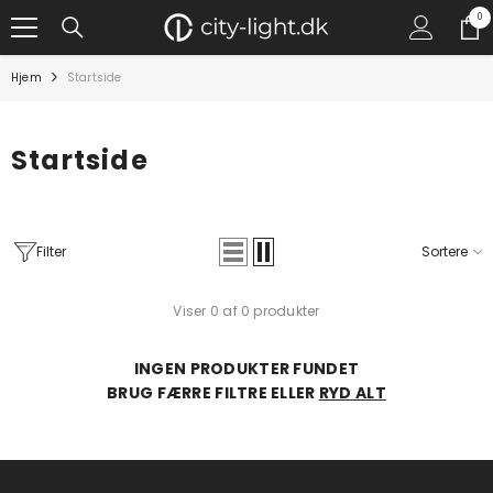
GÅ TIL INDHOLD
0
0
gen
Hjem
Startside
Startside
Filter
Sortere
Viser 0 af 0 produkter
INGEN PRODUKTER FUNDET
BRUG FÆRRE FILTRE ELLER
RYD ALT